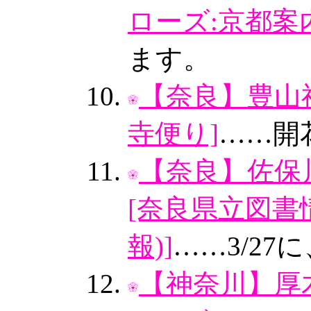
ローズ:京都案
ます。
【奈良】豊山神
寺便り]
……開
【奈良】佐保
[奈良県立図書
報)]
……3/27
【神奈川】厚