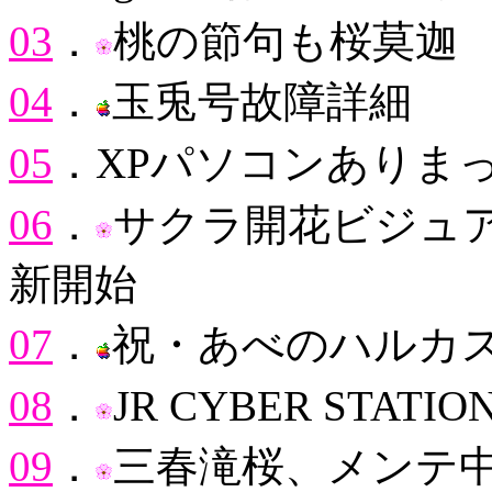
03
．
桃の節句も桜莫迦
04
．
玉兎号故障詳細
05
．XPパソコンありま
06
．
サクラ開花ビジュ
新開始
07
．
祝・あべのハルカ
08
．
JR CYBER STAT
09
．
三春滝桜、メンテ