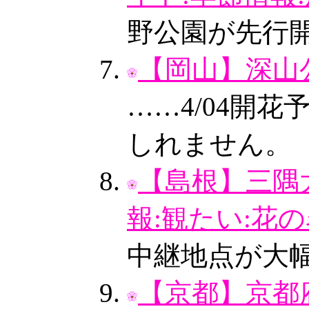
野公園が先行
【岡山】深山公
……4/04開
しれません。
【島根】三隅大
報:観たい:花の
中継地点が大
【京都】京都