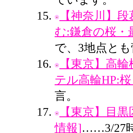
【神奈川】段葛
む:鎌倉の桜・
で、3地点と
【東京】高輪
テル高輪HP:桜
言。
【東京】目黒区
情報]
……3/