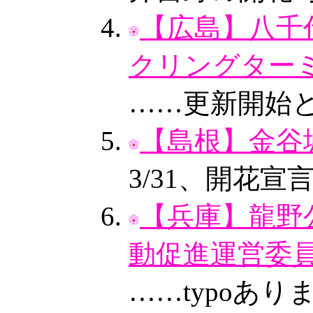
【広島】八千
クリングターミ
……更新開始
【島根】金谷城
3/31、開花
【兵庫】龍野
動促進運営委員
……typoあり