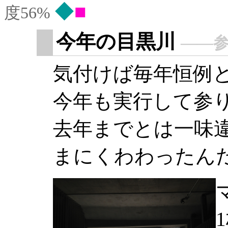
◆
度56%
今年の目黒川
――
気付けば毎年恒例
今年も実行して参
去年までとは一味
まにくわわったん