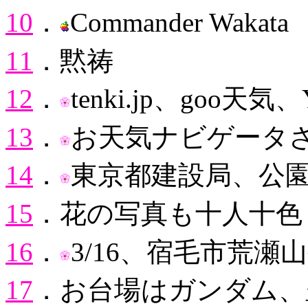
10
．
Commander Wakata
11
．黙祷
12
．
tenki.jp、goo
13
．
お天気ナビゲータ
14
．
東京都建設局、公
15
．花の写真も十人十色
16
．
3/16、宿毛市荒
17
．お台場はガンダム、