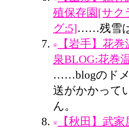
殖保存園[サ
グ:5]
……残雪
【岩手】花巻温
泉BLOG:花
……blogの
送がかかって
ん。
【秋田】武家