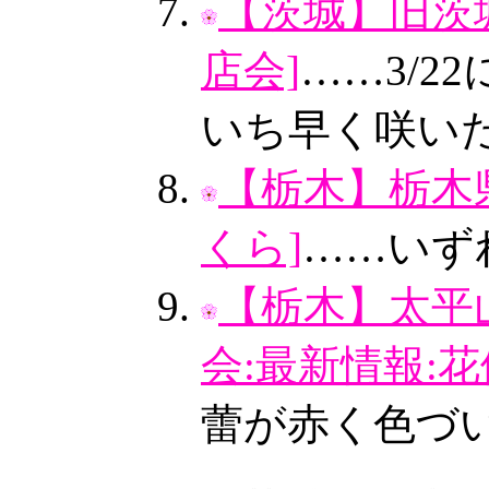
【茨城】旧茨
店会]
……3/
いち早く咲い
【栃木】栃木
くら]
……いず
【栃木】太平
会:最新情報:花
蕾が赤く色づ