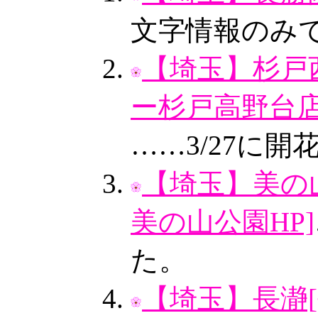
文字情報のみ
【埼玉】杉戸
ー杉戸高野台店
……3/27に
【埼玉】美の
美の山公園HP]
た。
【埼玉】長瀞[