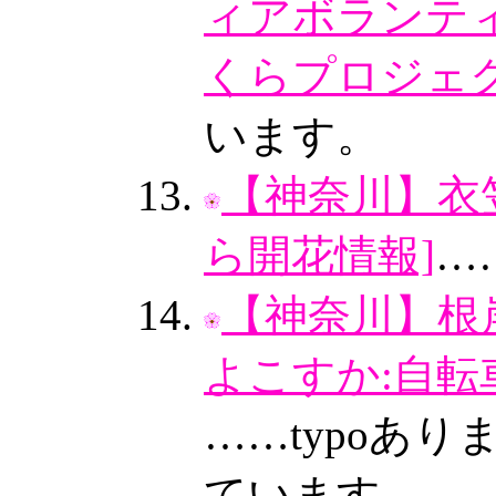
ィアボランティ
くらプロジェク
います。
【神奈川】衣
ら開花情報]
…
【神奈川】根
よこすか:自転
……typoあり
ています。