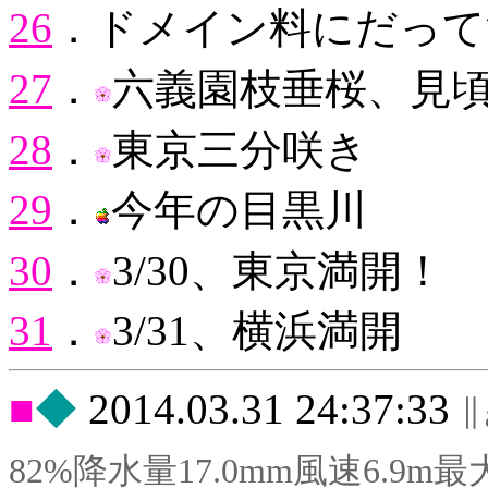
26
．ドメイン料にだって
27
．
六義園枝垂桜、見
28
．
東京三分咲き
29
．
今年の目黒川
30
．
3/30、東京満開！
31
．
3/31、横浜満開
◆
2014.03.31 24:37:33
82%降水量17.0mm風速6.9m最