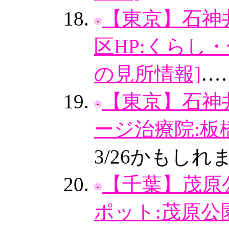
【東京】石神
区HP:くらし
の見所情報]
…
【東京】石神
ージ治療院:板
3/26かもしれ
【千葉】茂原
ポット:茂原公