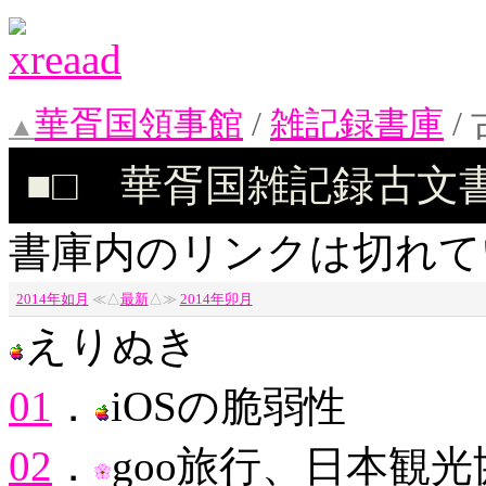
華胥国領事館
/
雑記録書庫
/
華胥国雑記録古文書 
書庫内のリンクは切れて
2014年如月
最新
2014年卯月
えりぬき
01
．
iOSの脆弱性
02
．
goo旅行、日本観