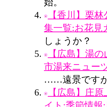
始。
【香川】栗林
集一覧:お花見
しょうか？
【広島】湯の山
市湯来ニュー
……遠景です
【広島】庄原
イト:季節情報