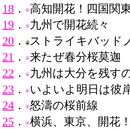
18
．
高知開花！四国関
19
．
九州で開花続々
20
．
ストライキバッド
21
．
来たぜ春分桜莫迦
22
．
九州は大分を残す
23
．
いよいよ明日は彼
24
．
怒濤の桜前線
25
．
横浜、東京、開花