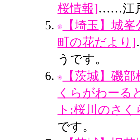
桜情報]
……江
【埼玉】城峯公
町の花だより]
うです。
【茨城】磯部
くらがわーる
ト:桜川のさく
です。