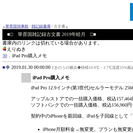
華胥国領事館
/
雑記録書庫
/ 古文書
華胥国雑記録古文書 2019年睦月
書庫内のリンクは切れている場合があります。
えりぬき
30
．iPad Pro購入メモ
◆
2019.01.30 00:00:00
きのうの横浜◆快晴10.9℃－3.7℃湿度35%風速
iPad Pro購入メモ
iPad Pro 12.9インチ(第3世代)セルラーモデル
アップルストアでの一括購入価格、税込157,46
ソフトバンクでの一括購入価格、税込156,960円+事務手
契約中のiPhoneを親回線、iPadを子回線
iPhone月額料金
→無変更。プランも無変更