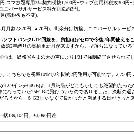
00円-スマ放題専用2年契約税抜1,500円+ウェブ使用料税抜300
そして、ユニバーサルサービス料が別途約2円。
円/月(増税後も不変)。
2,750円-月月割2,820円=▲70円)。剰余分は切捨、ユニバーサルサ
い
ソフトバンクLTE回線を、負担ほぼゼロで今後2年間使える
放題2年縛りの契約更新月が来ますから、型落ちになっているであろ
割は、総務省さまの天の声により1/31で強制終了させられて
で、こちらでも税率10%で2年間約2円運用が可能です。2,750円-2
が12.9インチ64GBは、1月納品がどこもかしこも絶望的だっ
なっていた256GBに飛びついたのでありました。決断の遅さが
だろうから、64GBじゃなくて良かったと満足する日がきっと
一括139,104円、+3,096円差