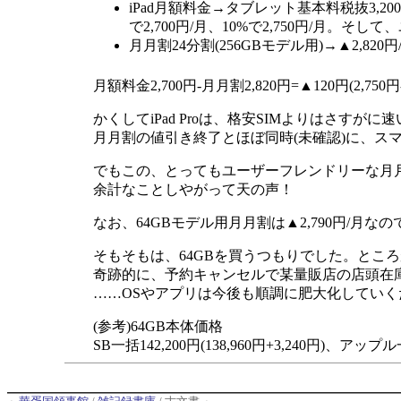
iPad月額料金→タブレット基本料税抜3,2
で2,700円/月、10%で2,750円/月。
月月割24分割(256GBモデル用)→▲2,820
月額料金2,700円-月月割2,820円=▲120円(
かくしてiPad Proは、格安SIMよりはさすがに速
月月割の値引き終了とほぼ同時(未確認)に、スマ
でもこの、とってもユーザーフレンドリーな月月
余計なことしやがって天の声！
なお、64GBモデル用月月割は▲2,790円/月なの
そもそもは、64GBを買うつもりでした。ところ
奇跡的に、予約キャンセルで某量販店の店頭在庫に
……OSやアプリは今後も順調に肥大化していく
(参考)64GB本体価格
SB一括142,200円(138,960円+3,240円)、アップル