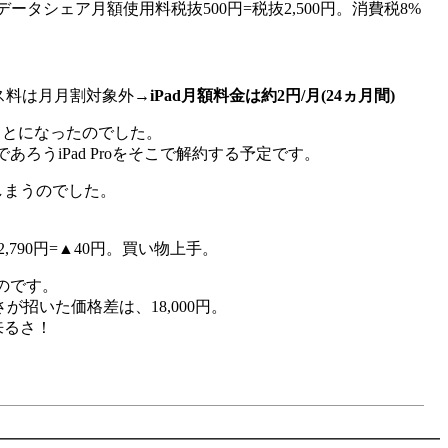
円+データシェア月額使用料税抜500円
=税抜2,500円。消費税8%
ービス料は月月割対象外
→
iPad月額料金は約2円/月(24ヵ月間)
ことになったのでした。
うiPad Proをそこで解約する予定です。
しまうのでした。
,790円=▲40円。買い物上手。
たのです。
招いた価格差は、18,000円。
来るさ！