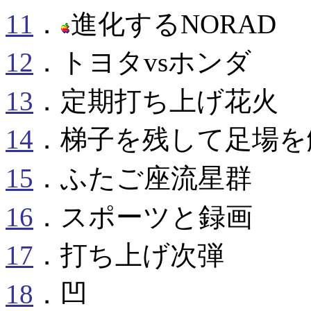
11
．
進化するNORAD
12
．トヨタvsホンダ
13
．定期打ち上げ花火
14
．梯子を残して足場を
15
．ふたご座流星群
16
．スポーツと録画
17
．打ち上げ次弾
18
．凹