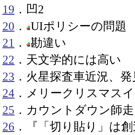
19
．凹2
20
．
UIポリシーの問題
21
．
勘違い
22
．天文学的には高い
23
．火星探査車近況、発
24
．メリークリスマスイ
25
．カウントダウン師走
26
．『
「切り貼り」は創