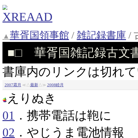
華胥国領事館
/
雑記録書庫
/
華胥国雑記録古文書 
書庫内のリンクは切れて
2007霜月
最新
2008睦月
えりぬき
01
．携帯電話は鞄に
02
．やじうま電池情報