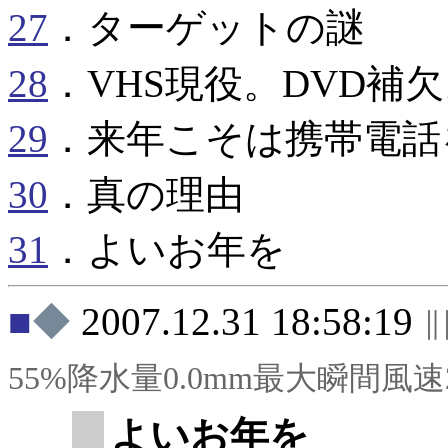
27
．ターゲットの謎
28
．VHS現役。DVD補
29
．来年こそは携帯電話
30
．真の理由
31
．よいお年を
◆
2007.12.31 18:58:19
55%降水量0.0mm最大瞬間風速2
よいお年を