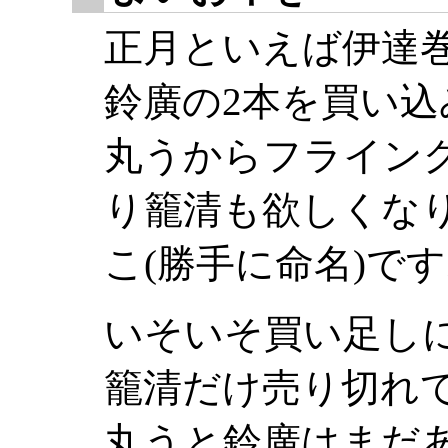
正月といえば伊達
鈴廣の2本を買い込
丸うからフライン
り籠清も欲しくな
こ(勝手に命名)で
いそいそ買い足し
籠清だけ売り切れ
丸うと鈴廣はまだ