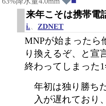
◆
63%降水量4.0mm
来年こそは携帯電
i.
、
ZDNET
MNPが始まったら
り換えるぞ、と宣
終わってしまった
年初は独り勝ちだ
入が遅れており